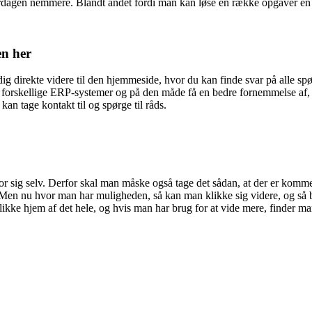
 hverdagen nemmere. Blandt andet fordi man kan løse en række opgaver e
en her
u dig direkte videre til den hjemmeside, hvor du kan finde svar på alle 
orskellige ERP-systemer og på den måde få en bedre fornemmelse af, hv
an tage kontakt til og spørge til råds.
r sig selv. Derfor skal man måske også tage det sådan, at der er komm
 Men nu hvor man har muligheden, så kan man klikke sig videre, og så b
ke hjem af det hele, og hvis man har brug for at vide mere, finder man