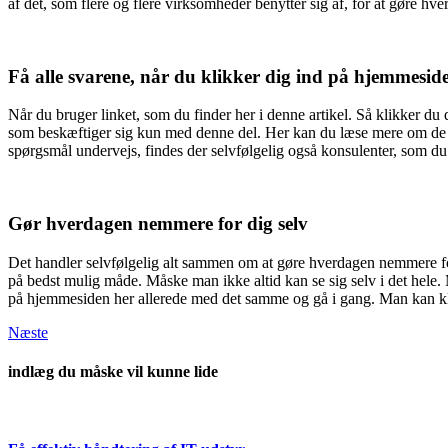
af det, som flere og flere virksomheder benytter sig af, for at gøre
Få alle svarene, når du klikker dig ind på hjemmesid
Når du bruger linket, som du finder her i denne artikel. Så klikker d
som beskæftiger sig kun med denne del. Her kan du læse mere om de f
spørgsmål undervejs, findes der selvfølgelig også konsulenter, som du k
Gør hverdagen nemmere for dig selv
Det handler selvfølgelig alt sammen om at gøre hverdagen nemmere fo
på bedst mulig måde. Måske man ikke altid kan se sig selv i det hele.
på hjemmesiden her allerede med det samme og gå i gang. Man kan klik
Næste
indlæg du måske vil kunne lide