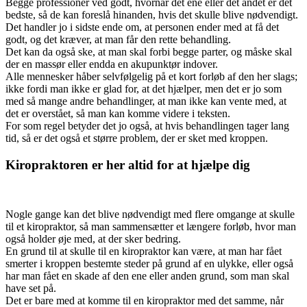
Begge professioner ved godt, hvornår det ene eller det andet er det
bedste, så de kan foreslå hinanden, hvis det skulle blive nødvendigt.
Det handler jo i sidste ende om, at personen ender med at få det
godt, og det kræver, at man får den rette behandling.
Det kan da også ske, at man skal forbi begge parter, og måske skal
der en massør eller endda en akupunktør indover.
Alle mennesker håber selvfølgelig på et kort forløb af den her slags;
ikke fordi man ikke er glad for, at det hjælper, men det er jo som
med så mange andre behandlinger, at man ikke kan vente med, at
det er overstået, så man kan komme videre i teksten.
For som regel betyder det jo også, at hvis behandlingen tager lang
tid, så er det også et større problem, der er sket med kroppen.
Kiropraktoren er her altid for at hjælpe dig
Nogle gange kan det blive nødvendigt med flere omgange at skulle
til et kiropraktor, så man sammensætter et længere forløb, hvor man
også holder øje med, at der sker bedring.
En grund til at skulle til en kiropraktor kan være, at man har fået
smerter i kroppen bestemte steder på grund af en ulykke, eller også
har man fået en skade af den ene eller anden grund, som man skal
have set på.
Det er bare med at komme til en kiropraktor med det samme, når