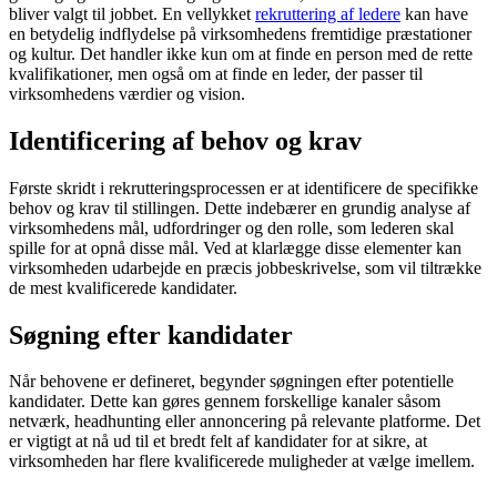
bliver valgt til jobbet. En vellykket
rekruttering af ledere
kan have
en betydelig indflydelse på virksomhedens fremtidige præstationer
og kultur. Det handler ikke kun om at finde en person med de rette
kvalifikationer, men også om at finde en leder, der passer til
virksomhedens værdier og vision.
Identificering af behov og krav
Første skridt i rekrutteringsprocessen er at identificere de specifikke
behov og krav til stillingen. Dette indebærer en grundig analyse af
virksomhedens mål, udfordringer og den rolle, som lederen skal
spille for at opnå disse mål. Ved at klarlægge disse elementer kan
virksomheden udarbejde en præcis jobbeskrivelse, som vil tiltrække
de mest kvalificerede kandidater.
Søgning efter kandidater
Når behovene er defineret, begynder søgningen efter potentielle
kandidater. Dette kan gøres gennem forskellige kanaler såsom
netværk, headhunting eller annoncering på relevante platforme. Det
er vigtigt at nå ud til et bredt felt af kandidater for at sikre, at
virksomheden har flere kvalificerede muligheder at vælge imellem.