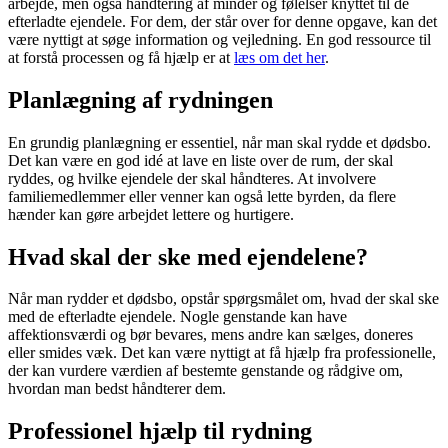
arbejde, men også håndtering af minder og følelser knyttet til de
efterladte ejendele. For dem, der står over for denne opgave, kan det
være nyttigt at søge information og vejledning. En god ressource til
at forstå processen og få hjælp er at
læs om det her
.
Planlægning af rydningen
En grundig planlægning er essentiel, når man skal rydde et dødsbo.
Det kan være en god idé at lave en liste over de rum, der skal
ryddes, og hvilke ejendele der skal håndteres. At involvere
familiemedlemmer eller venner kan også lette byrden, da flere
hænder kan gøre arbejdet lettere og hurtigere.
Hvad skal der ske med ejendelene?
Når man rydder et dødsbo, opstår spørgsmålet om, hvad der skal ske
med de efterladte ejendele. Nogle genstande kan have
affektionsværdi og bør bevares, mens andre kan sælges, doneres
eller smides væk. Det kan være nyttigt at få hjælp fra professionelle,
der kan vurdere værdien af bestemte genstande og rådgive om,
hvordan man bedst håndterer dem.
Professionel hjælp til rydning