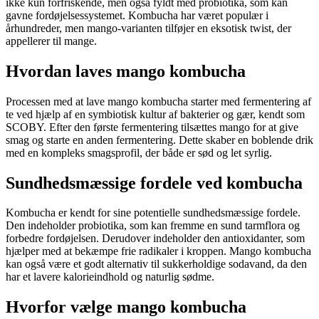
ikke kun forfriskende, men også fyldt med probiotika, som kan
gavne fordøjelsessystemet. Kombucha har været populær i
århundreder, men mango-varianten tilføjer en eksotisk twist, der
appellerer til mange.
Hvordan laves mango kombucha
Processen med at lave mango kombucha starter med fermentering af
te ved hjælp af en symbiotisk kultur af bakterier og gær, kendt som
SCOBY. Efter den første fermentering tilsættes mango for at give
smag og starte en anden fermentering. Dette skaber en boblende drik
med en kompleks smagsprofil, der både er sød og let syrlig.
Sundhedsmæssige fordele ved kombucha
Kombucha er kendt for sine potentielle sundhedsmæssige fordele.
Den indeholder probiotika, som kan fremme en sund tarmflora og
forbedre fordøjelsen. Derudover indeholder den antioxidanter, som
hjælper med at bekæmpe frie radikaler i kroppen. Mango kombucha
kan også være et godt alternativ til sukkerholdige sodavand, da den
har et lavere kalorieindhold og naturlig sødme.
Hvorfor vælge mango kombucha