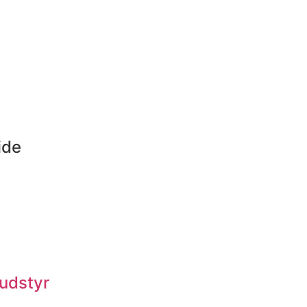
ide
 udstyr