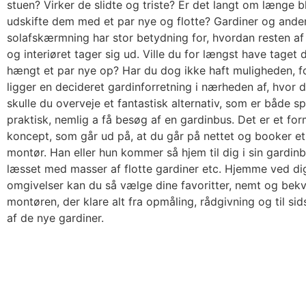
stuen? Virker de slidte og triste? Er det langt om længe ble
udskifte dem med et par nye og flotte? Gardiner og ande
solafskærmning har stor betydning for, hvordan resten af
og interiøret tager sig ud. Ville du for længst have taget
hængt et par nye op? Har du dog ikke haft muligheden, fo
ligger en decideret gardinforretning i nærheden af, hvor 
skulle du overveje et fantastisk alternativ, som er både
praktisk, nemlig a få besøg af en gardinbus. Det er et for
koncept, som går ud på, at du går på nettet og booker e
montør. Han eller hun kommer så hjem til dig i sin gardin
læsset med masser af flotte gardiner etc. Hjemme ved dig
omgivelser kan du så vælge dine favoritter, nemt og bekv
montøren, der klare alt fra opmåling, rådgivning og til s
af de nye gardiner.