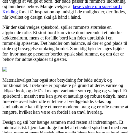
det vigtigt at vælge et bord, der både passer til rummets indretning
og familiens behov. Mange vælger at
læse videre om spisebord i
Kolding
for at få inspiration og indsigt i de muligheder, der findes,
når kvalitet og design skal gå hånd i hånd.
Når der skal vælges spisebord, spiller rummets størrelse en
afgørende rolle. Et stort bord kan virke dominerende i et mindre
køkkenalrum, mens et for lille bord kan føles upraktisk i en
rummelig spisestue. Det handler om balance, så der er god plads til
stole og bevægelse omkring bordet. Samtidig bør der tages højde
for, hvor mange personer bordet typisk skal rumme, og om der er
behov for udtræksplader til gæster.
Materialevalget har også stor betydning for både udtryk og
funktionalitet. Træborde er populære på grund af deres varme og
tidløse look, og de fås i mange varianter som eg, bøg og valnød. Et
spisebord i massivt træ kan give et naturligt og robust udtryk, mens
finerede overflader ofte er lettere at vedligeholde. Glas- og
laminatborde kan tilføre et mere moderne præg og er ofte nemme at
rengøre, hvilket kan være en fordel i en travl hverdag.
Design og stil bør hænge sammen med resten af indretningen. Et
minimalistisk hjem kan drage fordel af et enkelt spisebord med rene
linjer, mens et mere klassisk eller rustikt hjem kan bære et bord med