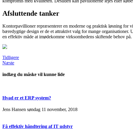
kompromis med kvaliteten. Desuden kan pavillonerne lejes eller købes a
Afsluttende tanker
Kontorpavillioner repræsenterer en moderne og praktisk løsning for virk
bæredygtige design er de et attraktivt valg for mange organisationer. U
en effektiv måde at imødekomme virksomhedens skiftende behov på.
Tidligere
Næste
indlæg du måske vil kunne lide
Hvad er et ERP system?
Jens Hansen
søndag 11 november, 2018
Få effektiv håndtering af IT udstyr