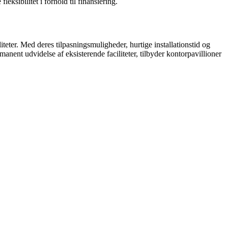
sibilitet i forhold til finansiering.
teter. Med deres tilpasningsmuligheder, hurtige installationstid og
anent udvidelse af eksisterende faciliteter, tilbyder kontorpavillioner