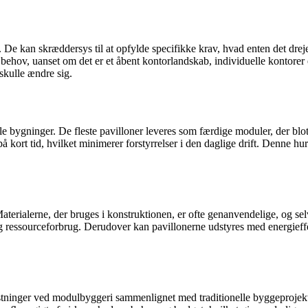
 De kan skræddersys til at opfylde specifikke krav, hvad enten det drejer
ehov, uanset om det er et åbent kontorlandskab, individuelle kontorer el
skulle ændre sig.
le bygninger. De fleste pavilloner leveres som færdige moduler, der blot
 kort tid, hvilket minimerer forstyrrelser i den daglige drift. Denne hurt
erialerne, der bruges i konstruktionen, er ofte genanvendelige, og selv
d og ressourceforbrug. Derudover kan pavillonerne udstyres med energief
tninger ved modulbyggeri sammenlignet med traditionelle byggeprojekt