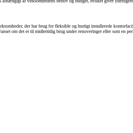
fhængigt af virksomhedens behov og budget, hvilket giver yderligere flek
somheder, der har brug for fleksible og hurtigt installerede kontorfacili
anset om det er til midlertidig brug under renoveringer eller som en perm