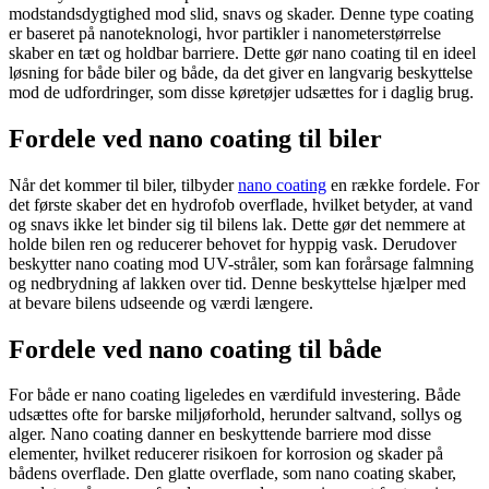
modstandsdygtighed mod slid, snavs og skader. Denne type coating
er baseret på nanoteknologi, hvor partikler i nanometerstørrelse
skaber en tæt og holdbar barriere. Dette gør nano coating til en ideel
løsning for både biler og både, da det giver en langvarig beskyttelse
mod de udfordringer, som disse køretøjer udsættes for i daglig brug.
Fordele ved nano coating til biler
Når det kommer til biler, tilbyder
nano coating
en række fordele. For
det første skaber det en hydrofob overflade, hvilket betyder, at vand
og snavs ikke let binder sig til bilens lak. Dette gør det nemmere at
holde bilen ren og reducerer behovet for hyppig vask. Derudover
beskytter nano coating mod UV-stråler, som kan forårsage falmning
og nedbrydning af lakken over tid. Denne beskyttelse hjælper med
at bevare bilens udseende og værdi længere.
Fordele ved nano coating til både
For både er nano coating ligeledes en værdifuld investering. Både
udsættes ofte for barske miljøforhold, herunder saltvand, sollys og
alger. Nano coating danner en beskyttende barriere mod disse
elementer, hvilket reducerer risikoen for korrosion og skader på
bådens overflade. Den glatte overflade, som nano coating skaber,