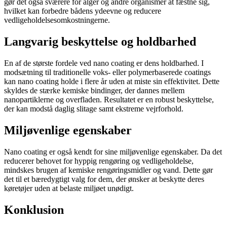
gør det også sværere for alger og andre organismer at fæstne sig,
hvilket kan forbedre bådens ydeevne og reducere
vedligeholdelsesomkostningerne.
Langvarig beskyttelse og holdbarhed
En af de største fordele ved nano coating er dens holdbarhed. I
modsætning til traditionelle voks- eller polymerbaserede coatings
kan nano coating holde i flere år uden at miste sin effektivitet. Dette
skyldes de stærke kemiske bindinger, der dannes mellem
nanopartiklerne og overfladen. Resultatet er en robust beskyttelse,
der kan modstå daglig slitage samt ekstreme vejrforhold.
Miljøvenlige egenskaber
Nano coating er også kendt for sine miljøvenlige egenskaber. Da det
reducerer behovet for hyppig rengøring og vedligeholdelse,
mindskes brugen af kemiske rengøringsmidler og vand. Dette gør
det til et bæredygtigt valg for dem, der ønsker at beskytte deres
køretøjer uden at belaste miljøet unødigt.
Konklusion