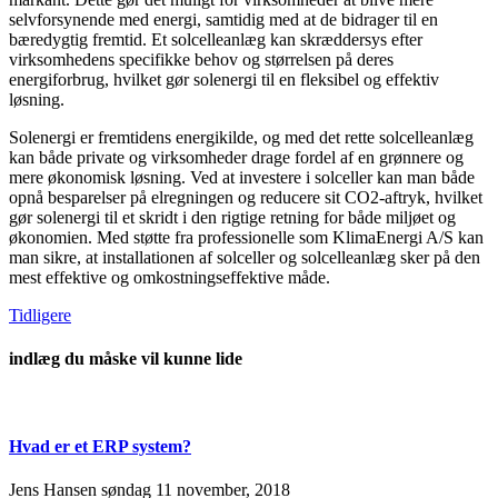
selvforsynende med energi, samtidig med at de bidrager til en
bæredygtig fremtid. Et solcelleanlæg kan skræddersys efter
virksomhedens specifikke behov og størrelsen på deres
energiforbrug, hvilket gør solenergi til en fleksibel og effektiv
løsning.
Solenergi er fremtidens energikilde, og med det rette solcelleanlæg
kan både private og virksomheder drage fordel af en grønnere og
mere økonomisk løsning. Ved at investere i solceller kan man både
opnå besparelser på elregningen og reducere sit CO2-aftryk, hvilket
gør solenergi til et skridt i den rigtige retning for både miljøet og
økonomien. Med støtte fra professionelle som KlimaEnergi A/S kan
man sikre, at installationen af solceller og solcelleanlæg sker på den
mest effektive og omkostningseffektive måde.
Tidligere
indlæg du måske vil kunne lide
Hvad er et ERP system?
Jens Hansen
søndag 11 november, 2018