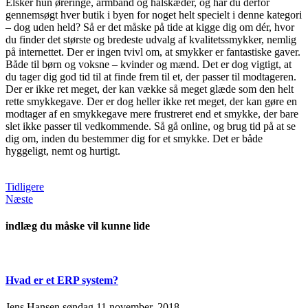
Elsker hun øreringe, armbånd og halskæder, og har du derfor
gennemsøgt hver butik i byen for noget helt specielt i denne kategori
– dog uden held? Så er det måske på tide at kigge dig om dér, hvor
du finder det største og bredeste udvalg af kvalitetssmykker, nemlig
på internettet. Der er ingen tvivl om, at smykker er fantastiske gaver.
Både til børn og voksne – kvinder og mænd. Det er dog vigtigt, at
du tager dig god tid til at finde frem til et, der passer til modtageren.
Der er ikke ret meget, der kan vække så meget glæde som den helt
rette smykkegave. Der er dog heller ikke ret meget, der kan gøre en
modtager af en smykkegave mere frustreret end et smykke, der bare
slet ikke passer til vedkommende. Så gå online, og brug tid på at se
dig om, inden du bestemmer dig for et smykke. Det er både
hyggeligt, nemt og hurtigt.
Tidligere
Næste
indlæg du måske vil kunne lide
Hvad er et ERP system?
Jens Hansen
søndag 11 november, 2018