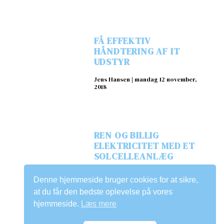
FÅ EFFEKTIV
HÅNDTERING AF IT
UDSTYR
Jens Hansen
mandag 12 november,
2018
REN OG BILLIG
ELEKTRICITET MED ET
SOLCELLEANLÆG
Jens Hansen
tirsdag 13 november,
Denne hjemmeside bruger cookies for at sikre,
2018
at du får den bedste oplevelse på vores
hjemmeside.
Læs mere