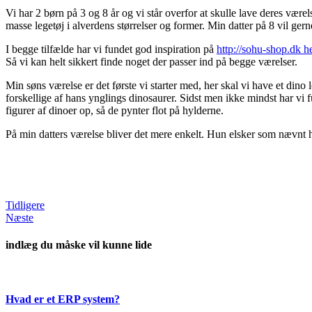
Vi har 2 børn på 3 og 8 år og vi står overfor at skulle lave deres værel
masse legetøj i alverdens størrelser og former. Min datter på 8 vil ge
I begge tilfælde har vi fundet god inspiration på
http://sohu-shop.dk he
Så vi kan helt sikkert finde noget der passer ind på begge værelser.
Min søns værelse er det første vi starter med, her skal vi have et din
forskellige af hans ynglings dinosaurer. Sidst men ikke mindst har vi f
figurer af dinoer op, så de pynter flot på hylderne.
På min datters værelse bliver det mere enkelt. Hun elsker som nævnt 
Tidligere
Næste
indlæg du måske vil kunne lide
Hvad er et ERP system?