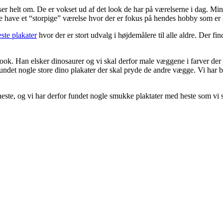
ser helt om. De er vokset ud af det look de har på værelserne i dag. Min 
rne have et “storpige” værelse hvor der er fokus på hendes hobby som er 
ste plakater
hvor der er stort udvalg i højdemålere til alle aldre. Der f
o look. Han elsker dinosaurer og vi skal derfor male væggene i farver der
undet nogle store dino plakater der skal pryde de andre vægge. Vi har byg
heste, og vi har derfor fundet nogle smukke plaktater med heste som vi 