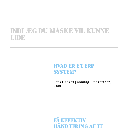
INDLÆG DU MÅSKE VIL KUNNE
LIDE
HVAD ER ET ERP
SYSTEM?
Jens Hansen
søndag 11 november,
2018
FÅ EFFEKTIV
HÅNDTERING AF IT