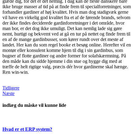
glæde dig, for det er det nemlig. I dag kan de fleste danskere bare
ikke bruge masser af tid på at finde frem til specialforretninger, som
forhandler gardiner af høj kvalitet. Hvis man dog stadigvæk gerne
vil have en virkelig god kvalitet fra et af de førende brands, selvom
der ikke findes deciderede gardinforretninger i det område, hvor
man bor, er det dog ikke umuligt. Det kan nemlig lade sig gøre
nemt, hurtigt og bekvemt ved at gå en tur på nettet og finde frem til
en af de mange gardinbusser, som kører rundt over det meste af
landet. Her kan du som regel booke et besøg online. Herefter vil en
montør eller konsulent komme hjem til dig i sin gardinbus, som
bugner af flotte gardiner og andre former for solafskærmning. På
den måde kan du sidde hjemme i din stue og hygge dig med at
træffe de helt rigtige valg, præcis dér hvor gardinerne skal hænge.
Ren win-win.
Tidligere
Næste
indlæg du måske vil kunne lide
Hvad er et ERP system?