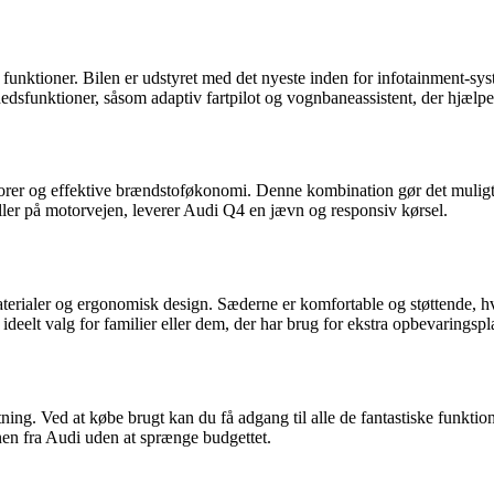
funktioner. Bilen er udstyret med det nyeste inden for infotainment-sys
dsfunktioner, såsom adaptiv fartpilot og vognbaneassistent, der hjælpe
rer og effektive brændstoføkonomi. Denne kombination gør det muligt 
ler på motorvejen, leverer Audi Q4 en jævn og responsiv kørsel.
aterialer og ergonomisk design. Sæderne er komfortable og støttende, hv
ideelt valg for familier eller dem, der har brug for ekstra opbevaringspl
ng. Ved at købe brugt kan du få adgang til alle de fantastiske funktio
nen fra Audi uden at sprænge budgettet.