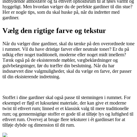
indbydende atmosfære og få ethvert opholdsrum til at føles varmt og
hyggeligt. Men hvordan vælger du de perfekte gardiner til din stue?
Her er nogle tips, som du skal huske på, når du indretter med
gardiner.
Vælg den rigtige farve og tekstur
Når du vælger dine gardiner, skal du tænke på den overordnede tone
i rummet. Vil du have dristige farver eller neutrale toner? Er du på
udkig efter noget traditionelt, moderne eller noget midt imellem?
Tænk også på de eksisterende møbler, vægbeklædninger og
gulvbelægninger, før du træffer din beslutning. Når du har
indsnævret dine valgmuligheder, skal du vælge en farve, der passer
til din eksisterende indretning.
Stoffet i dine gardiner skal også passe til stemningen i rummet. For
eksempel er fløjl et luksuriøst materiale, der kan give et moderne
twist til ethvert rum; linned er et klassisk valg til mere traditionelle
rum; og gennemsigtige stoffer er gode til at tilføje lys og luftighed til
ethvert rum. Overvej at bruge flere teksturer i ét gardinsæt for at
tilføje dybde og dimension til dit rum.