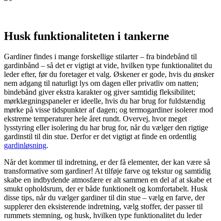
Husk funktionaliteten i tankerne
Gardiner findes i mange forskellige stilarter – fra bindebånd til
gardinbånd – så det er vigtigt at vide, hvilken type funktionalitet du
leder efter, før du foretager et valg. Øskener er gode, hvis du ønsker
nem adgang til naturligt lys om dagen eller privatliv om natten;
bindebånd giver ekstra karakter og giver samtidig fleksibilitet;
mørklægningspaneler er ideelle, hvis du har brug for fuldstændig
mørke på visse tidspunkter af dagen; og termogardiner isolerer mod
ekstreme temperaturer hele året rundt. Overvej, hvor meget
lysstyring eller isolering du har brug for, når du vælger den rigtige
gardinstil til din stue. Derfor er det vigtigt at finde en ordentlig
gardinløsning
.
Når det kommer til indretning, er der få elementer, der kan være så
transformative som gardiner! At tilføje farve og tekstur og samtidig
skabe en indbydende atmosfære er alt sammen en del af at skabe et
smukt opholdsrum, der er både funktionelt og komfortabelt. Husk
disse tips, når du vælger gardiner til din stue – vælg en farve, der
supplerer den eksisterende indretning, vælg stoffer, der passer til
rummets stemning, og husk, hvilken type funktionalitet du leder