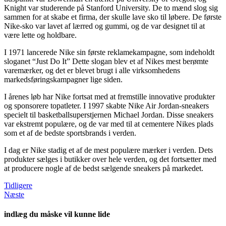
Knight var studerende på Stanford University. De to mænd slog sig
sammen for at skabe et firma, der skulle lave sko til løbere. De første
Nike-sko var lavet af lærred og gummi, og de var designet til at
være lette og holdbare.
I 1971 lancerede Nike sin første reklamekampagne, som indeholdt
sloganet “Just Do It” Dette slogan blev et af Nikes mest berømte
varemærker, og det er blevet brugt i alle virksomhedens
markedsføringskampagner lige siden.
I årenes løb har Nike fortsat med at fremstille innovative produkter
og sponsorere topatleter. I 1997 skabte Nike Air Jordan-sneakers
specielt til basketballsuperstjernen Michael Jordan. Disse sneakers
var ekstremt populære, og de var med til at cementere Nikes plads
som et af de bedste sportsbrands i verden.
I dag er Nike stadig et af de mest populære mærker i verden. Dets
produkter sælges i butikker over hele verden, og det fortsætter med
at producere nogle af de bedst sælgende sneakers på markedet.
Tidligere
Næste
indlæg du måske vil kunne lide