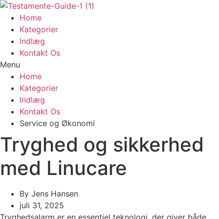
Videre
til
Home
indhold
Kategorier
Indlæg
Kontakt Os
Menu
Home
Kategorier
Indlæg
Kontakt Os
Service og Økonomi
Tryghed og sikkerhed
med Linucare
By
Jens Hansen
juli 31, 2025
Tryghedsalarm er en essentiel teknologi, der giver både