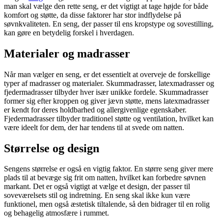
man skal vælge den rette seng, er det vigtigt at tage højde for både
komfort og støtte, da disse faktorer har stor indflydelse på
søvnkvaliteten. En seng, der passer til ens kropstype og sovestilling,
kan gøre en betydelig forskel i hverdagen.
Materialer og madrasser
Når man vælger en seng, er det essentielt at overveje de forskellige
typer af madrasser og materialer. Skummadrasser, latexmadrasser og
fjedermadrasser tilbyder hver især unikke fordele. Skummadrasser
former sig efter kroppen og giver jævn støtte, mens latexmadrasser
er kendt for deres holdbarhed og allergivenlige egenskaber.
Fjedermadrasser tilbyder traditionel støtte og ventilation, hvilket kan
være ideelt for dem, der har tendens til at svede om natten.
Størrelse og design
Sengens størrelse er også en vigtig faktor. En større seng giver mere
plads til at bevæge sig frit om natten, hvilket kan forbedre søvnen
markant. Det er også vigtigt at vælge et design, der passer til
soveværelsets stil og indretning. En seng skal ikke kun være
funktionel, men også æstetisk tiltalende, så den bidrager til en rolig
og behagelig atmosfære i rummet.