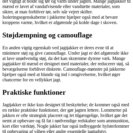
det vigtigt at holde sig tør og varm under jagten. Mange jagtjakker til
mænd er lavet af vandafvisende eller vandtætte materialer, som
sikrer, at man forbliver tør, selv når vejret skifter.
Isoleringsegenskaberne i jakkerne hjælper også med at bevare
kroppens varme, hvilket er afgørende på kolde dage i skoven.
Støjdæmpning og camouflage
En anden vigtig egenskab ved jagtjakker er deres evne til at
minimere støj og give camouflage. Under jagt er det afgørende ikke
at lave unødvendig støj, da det kan skræmme dyrene væk. Mange
jagtjakker til mænd er designet med materialer, der reducerer støj, så
bevægelserne forbliver diskrete. Camouflage-mønstre på jakkerne
hjælper også med at blande sig ind i omgivelserne, hvilket øger
chancerne for en vellykket jagt.
Praktiske funktioner
Jagtjakker er ikke kun designet til beskyttelse; de kommer også med
en række praktiske funktioner, der gør jagten lettere. Lommerne på
jakken er ofte strategisk placeret og let tilgængelige, hvilket gør det
nemt at opbevare og få fat i nødvendige redskaber som ammunition,
kort eller værktøj. Nogle jakker har også indbyggede hylsterlommer
til opbevaring af våben eller andre essentielle jagtudstyr.