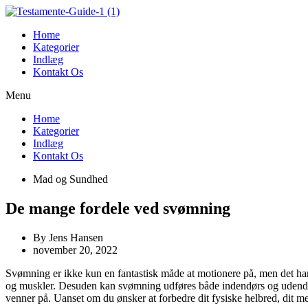
Videre
til
Home
indhold
Kategorier
Indlæg
Kontakt Os
Menu
Home
Kategorier
Indlæg
Kontakt Os
Mad og Sundhed
De mange fordele ved svømning
By
Jens Hansen
november 20, 2022
Svømning er ikke kun en fantastisk måde at motionere på, men det har 
og muskler. Desuden kan svømning udføres både indendørs og udendørs,
venner på. Uanset om du ønsker at forbedre dit fysiske helbred, dit men