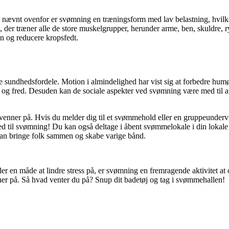
vnt ovenfor er svømning en træningsform med lav belastning, hvilket g
, der træner alle de store muskelgrupper, herunder arme, ben, skuldre
en og reducere kropsfedt.
 sundhedsfordele. Motion i almindelighed har vist sig at forbedre hum
 ro og fred. Desuden kan de sociale aspekter ved svømning være med til 
r på. Hvis du melder dig til et svømmehold eller en gruppeundervisning
d til svømning! Du kan også deltage i åbent svømmelokale i din lokale 
 kan bringe folk sammen og skabe varige bånd.
er en måde at lindre stress på, er svømning en fremragende aktivitet a
r på. Så hvad venter du på? Snup dit badetøj og tag i svømmehallen!