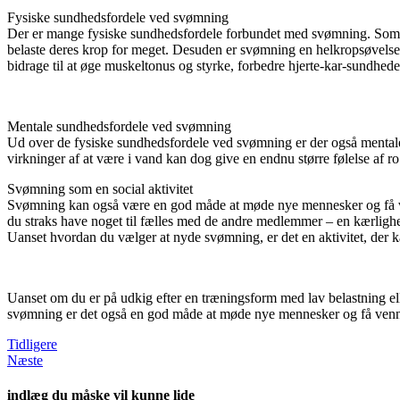
Fysiske sundhedsfordele ved svømning
Der er mange fysiske sundhedsfordele forbundet med svømning. Som næ
belaste deres krop for meget. Desuden er svømning en helkropsøvelse
bidrage til at øge muskeltonus og styrke, forbedre hjerte-kar-sundhed
Mentale sundhedsfordele ved svømning
Ud over de fysiske sundhedsfordele ved svømning er der også mentale
virkninger af at være i vand kan dog give en endnu større følelse af
Svømning som en social aktivitet
Svømning kan også være en god måde at møde nye mennesker og få venne
du straks have noget til fælles med de andre medlemmer – en kærlighe
Uanset hvordan du vælger at nyde svømning, er det en aktivitet, der
Uanset om du er på udkig efter en træningsform med lav belastning ell
svømning er det også en god måde at møde nye mennesker og få venne
Tidligere
Næste
indlæg du måske vil kunne lide