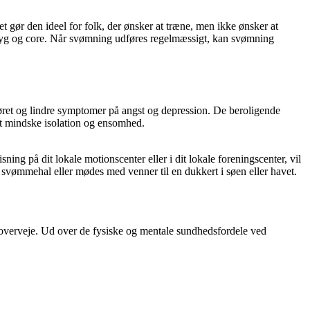
ør den ideel for folk, der ønsker at træne, men ikke ønsker at
, ryg og core. Når svømning udføres regelmæssigt, kan svømning
øret og lindre symptomer på angst og depression. De beroligende
at mindske isolation og ensomhed.
 på dit lokale motionscenter eller i dit lokale foreningscenter, vil
svømmehal eller mødes med venner til en dukkert i søen eller havet.
t overveje. Ud over de fysiske og mentale sundhedsfordele ved