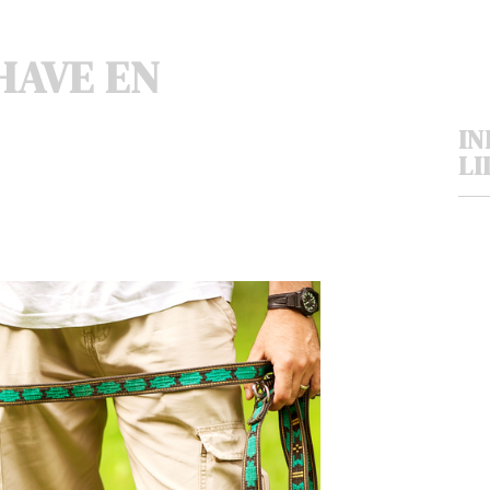
HAVE EN
IN
LI