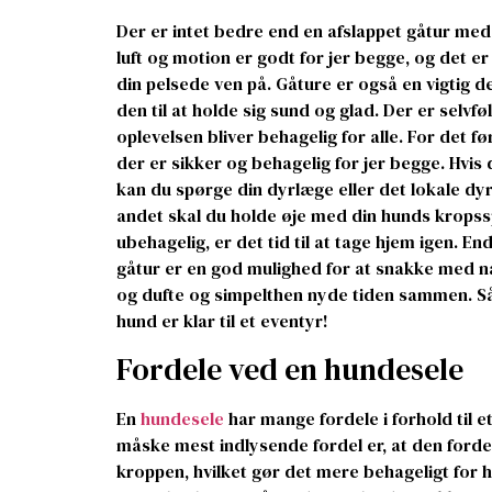
Der er intet bedre end en afslappet gåtur med
luft og motion er godt for jer begge, og det er
din pelsede ven på. Gåture er også en vigtig de
den til at holde sig sund og glad. Der er selvføl
oplevelsen bliver behagelig for alle. For det fø
der er sikker og behagelig for jer begge. Hvis 
kan du spørge din dyrlæge eller det lokale dy
andet skal du holde øje med din hunds kropsspr
ubehagelig, er det tid til at tage hjem igen. En
gåtur er en god mulighed for at snakke med 
og dufte og simpelthen nyde tiden sammen. Så
hund er klar til et eventyr!
Fordele ved en hundesele
En
hundesele
har mange fordele i forhold til e
måske mest indlysende fordel er, at den forde
kroppen, hvilket gør det mere behageligt for