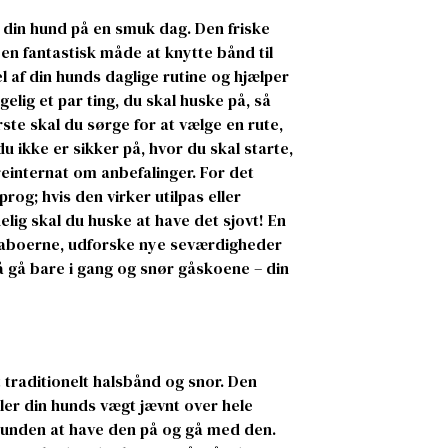
 din hund på en smuk dag. Den friske
 en fantastisk måde at knytte bånd til
l af din hunds daglige rutine og hjælper
gelig et par ting, du skal huske på, så
rste skal du sørge for at vælge en rute,
du ikke er sikker på, hvor du skal starte,
reinternat om anbefalinger. For det
og; hvis den virker utilpas eller
delig skal du huske at have det sjovt! En
naboerne, udforske nye seværdigheder
 gå bare i gang og snør gåskoene – din
t traditionelt halsbånd og snor. Den
ler din hunds vægt jævnt over hele
 hunden at have den på og gå med den.