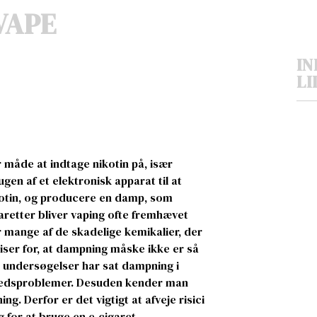
VAPE
IN
LI
 måde at indtage nikotin på, især
en af et elektronisk apparat til at
otin, og producere en damp, som
aretter bliver vaping ofte fremhævet
r mange af de skadelige kemikalier, der
viser for, at dampning måske ikke er så
e undersøgelser har sat dampning i
hedsproblemer. Desuden kender man
g. Derfor er det vigtigt at afveje risici
 for at bruge en e-cigaret.