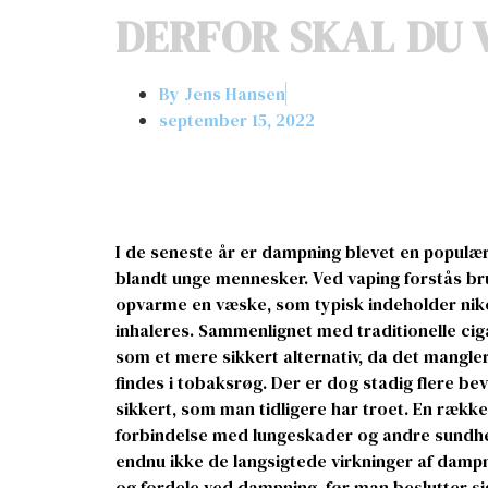
DERFOR SKAL DU 
By
Jens Hansen
september 15, 2022
I de seneste år er dampning blevet en populær
blandt unge mennesker. Ved vaping forstås brug
opvarme en væske, som typisk indeholder nik
inhaleres. Sammenlignet med traditionelle cig
som et mere sikkert alternativ, da det mangle
findes i tobaksrøg. Der er dog stadig flere be
sikkert, som man tidligere har troet. En rækk
forbindelse med lungeskader og andre sund
endnu ikke de langsigtede virkninger af dampnin
og fordele ved dampning, før man beslutter sig