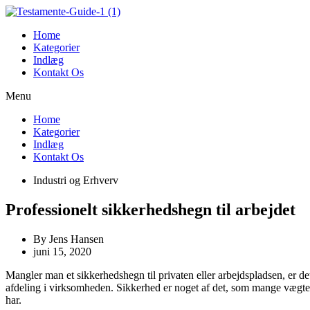
Videre
til
Home
indhold
Kategorier
Indlæg
Kontakt Os
Menu
Home
Kategorier
Indlæg
Kontakt Os
Industri og Erhverv
Professionelt sikkerhedshegn til arbejdet
By
Jens Hansen
juni 15, 2020
Mangler man et sikkerhedshegn til privaten eller arbejdspladsen, er d
afdeling i virksomheden. Sikkerhed er noget af det, som mange vægter 
har.