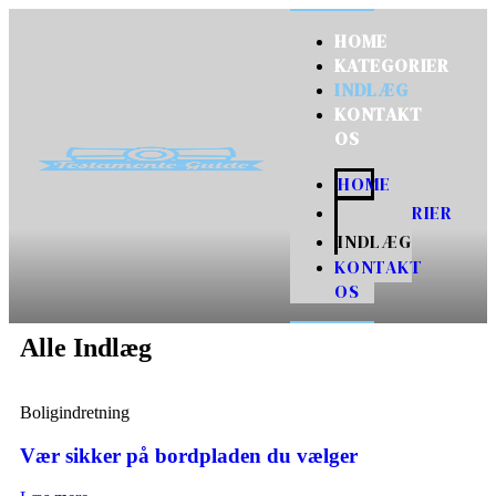
HOME
KATEGORIER
INDLÆG
KONTAKT
OS
HOME
KATEGORIER
INDLÆG
KONTAKT
OS
Alle Indlæg
Boligindretning
Vær sikker på bordpladen du vælger