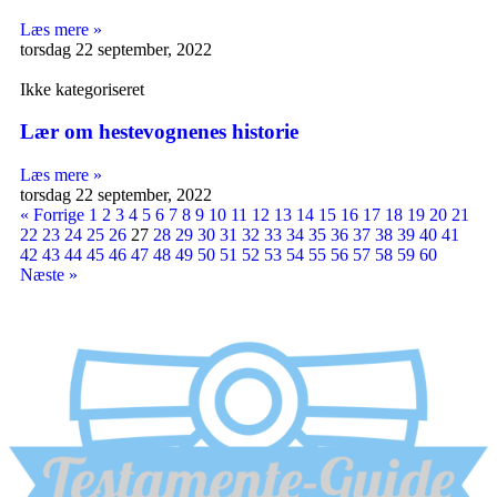
Læs mere »
torsdag 22 september, 2022
Ikke kategoriseret
Lær om hestevognenes historie
Læs mere »
torsdag 22 september, 2022
« Forrige
1
2
3
4
5
6
7
8
9
10
11
12
13
14
15
16
17
18
19
20
21
22
23
24
25
26
27
28
29
30
31
32
33
34
35
36
37
38
39
40
41
42
43
44
45
46
47
48
49
50
51
52
53
54
55
56
57
58
59
60
Næste »