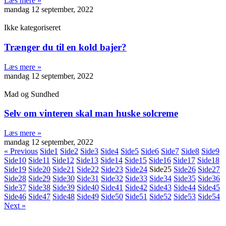
Læs mere »
mandag 12 september, 2022
Ikke kategoriseret
Trænger du til en kold bajer?
Læs mere »
mandag 12 september, 2022
Mad og Sundhed
Selv om vinteren skal man huske solcreme
Læs mere »
mandag 12 september, 2022
« Previous
Side
1
Side
2
Side
3
Side
4
Side
5
Side
6
Side
7
Side
8
Side
9
Side
10
Side
11
Side
12
Side
13
Side
14
Side
15
Side
16
Side
17
Side
18
Side
19
Side
20
Side
21
Side
22
Side
23
Side
24
Side
25
Side
26
Side
27
Side
28
Side
29
Side
30
Side
31
Side
32
Side
33
Side
34
Side
35
Side
36
Side
37
Side
38
Side
39
Side
40
Side
41
Side
42
Side
43
Side
44
Side
45
Side
46
Side
47
Side
48
Side
49
Side
50
Side
51
Side
52
Side
53
Side
54
Next »